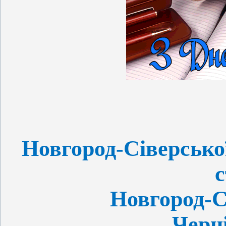
Новгород-Сіверської
с
Новгород-С
Черні