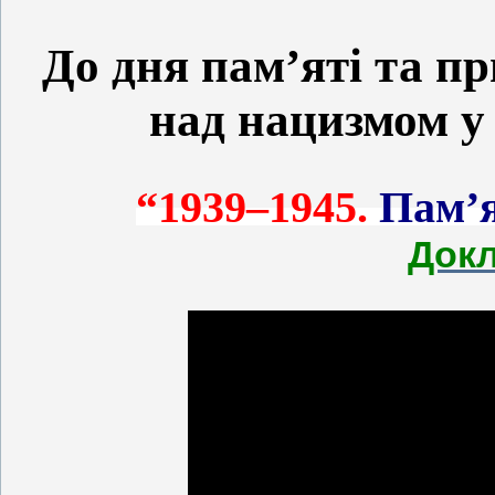
До дня пам’яті та п
над нацизмом у 
“1939–1945.
Пам’я
Док