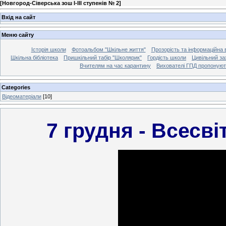
[
Новгород-Сіверська зош І-ІІІ ступенів № 2
]
Вхід на сайт
Меню сайту
Історія школи
Фотоальбом "Шкільне життя"
Прозорість та інформаційна в
Шкільна бібліотека
Пришкільний табір "Школярик"
Гордість школи
Цивільний за
Вчителям на час карантину
Вихователі ГПД пропоную
Categories
Відеоматеріали
[10]
7 грудня - Всесві