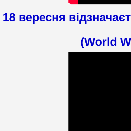
18 вересня відзначає
(World W