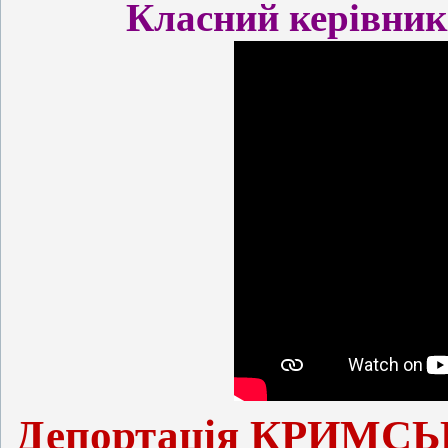
Класний керівник
Депортація КРИМСЬ