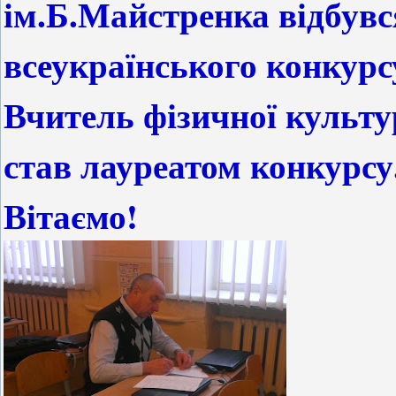
ім.Б.Майстренка відбувс
всеукраїнського конкурс
Вчитель фізичної культу
став лауреатом конкурсу
Вітаємо!