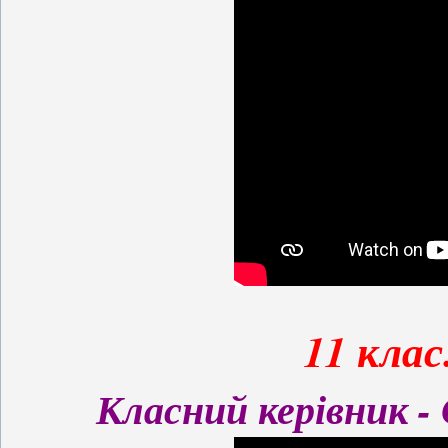
11 клас
Класний керівник -