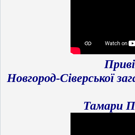
Прив
Новгород-Сіверської заг
Тамари П