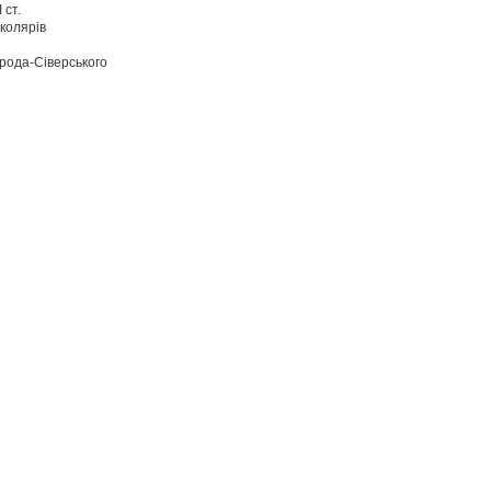
 І-ІІ ст.
 школярів
кий НВК
города-Сіверського
вський НВК