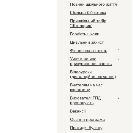
Новини шкільного життя
Шкільна бібліотека
Пришкільний табір
"Школярик"
Гордість школи
Цивільний захист
Фінансова звітність
Учням на час
призупинення занять
Відеоуроки
(дистанційне навчання)
Вчителям на час
карантину
Вихователі ГПД
пропонують
Вакансії
Освітня програма
Протидія булінгу