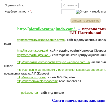
Оценка сайта:
Код безопасности
*
:
http://
plotnikovatm.jimdo.com/
-
персональни
Т.П.Плотнікової
http://nsmvo15.wixsite.com/n-smvo
- сайт відділу освіти.ю моло
ради
http://nsosvita.ucoz.ua/
- сайти відділу освіти Новгород-Сіверс
http://testportal.gov.ua/
- сайт Українського центру оцінювання 
http://prirodoznavstvo-v-pochatkovij-sh.webnode.com.ua/
- навчальн
школі"
http://sajt-uchitelya-informatiki-v-pochatkovikh-klasakh.webnode.com
початкових класах А.Г. Жорової
http://www.mon.gov.ua/
- сайт МОН України
http://allazhorova.blogspot.com/
- блог Жорової А.Г.
gpd.ucoz.ua
- сайт гпд школи
Сайти навчальних закладів