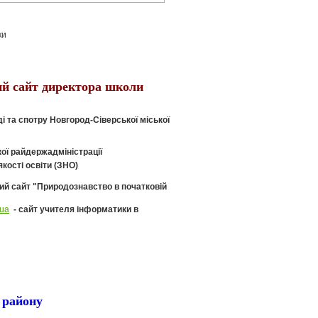
й сайт директора школи
ді та спотру Новгород-Сіверської міської
ької райдержадміністрації
якості освіти (ЗНО)
ий сайт "Природознавство в початковій
.ua
- сайт учителя інформатики в
 району