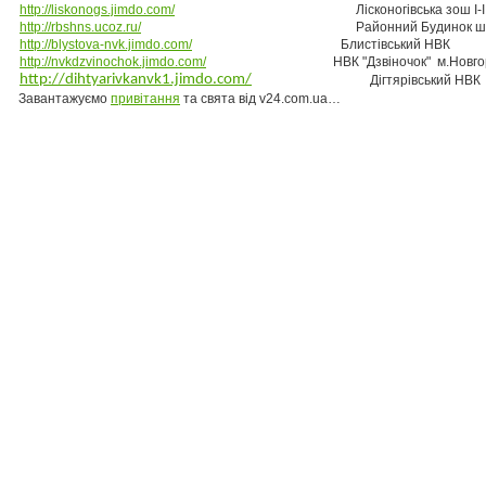
http://liskonogs.jimdo.com/
Лісконогівська зош
http://rbshns.ucoz.ru/
Районний Будинок
http://blystova-nvk.jimdo.com/
Блистівсь
http://nvkdzvinochok.jimdo.com/
НВК "Дзвіночок" м.Нов
http://dihtyarivkanvk1.jimdo.com/
Дігтярі
Завантажуємо
привітання
та свята від v24.com.ua…