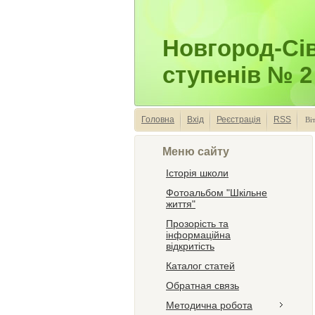
Новгород-Сіве
ступенів № 2
Головна
Вхід
Реєстрація
RSS
Ві
Меню сайту
Історія школи
Фотоальбом "Шкільне
життя"
Прозорість та
інформаційна
відкритість
Каталог статей
Обратная связь
Методична робота