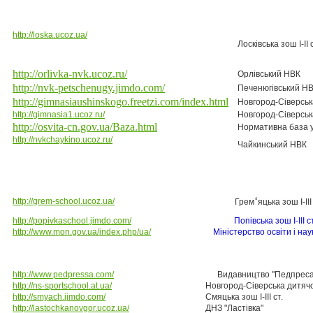
http://loska.ucoz.ua/
Лосківська зош І-ІІ с
http://orlivka-nvk.ucoz.ru/
Орлівський НВК
http://nvk-petschenugy.jimdo.com/
Печенюгівський Н
http://gimnasiaushinskogo.freetzi.com/index.html
Новгород-Сіверськ
http://gimnasia1.ucoz.ru/
Новгород-Сіверськ
http://osvita-cn.gov.ua/Baza.html
Нормативна база уп
http://nvkchaykino.ucoz.ru/
Чайкинський НВК
‘
http://grem-school.ucoz.ua/
Грем
яцька зош
http://popivkaschool.jimdo.com/
Попівська з
http://www.mon.gov.ua/index.php/ua/
Міністерство освіти і на
http://www.pedpressa.com/
Видавництво "Пе
http://ns-sportschool.at.ua/
Новгород-Сіверська дитяч
http://smyach.jimdo.com/
Смяцька зош І-ІІІ ст.
http://lastochkanovgor.ucoz.ua/
ДНЗ "Ластівка"