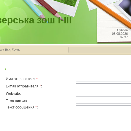
рська зош І-ІІІ
Субота
08.08.2026
07:37
таю Вас
,
Гість
/
Имя отправителя
*
:
E-mail отправителя
*
:
Web-site:
Тема письма:
Текст сообщения
*
: