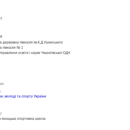
т.
ВК
а державна гімназія ім.К.Д.Ушинського
а гімназія № 1
равління освіти і науки Чернігівської ОДА
 І-ІІІ ст.
ош І-ІІІ ст.
уки, молоді та спорту України
дпреса"
о-юнацька спортивна школа