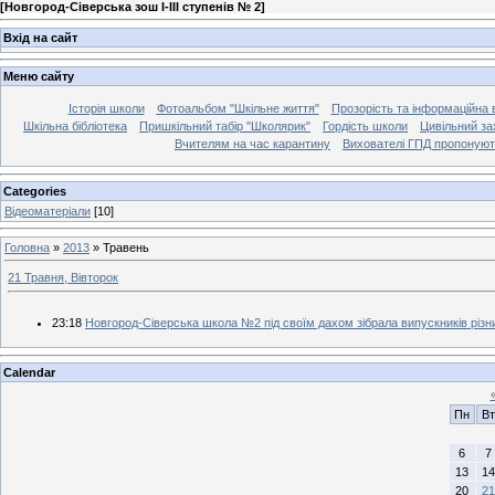
[
Новгород-Сіверська зош І-ІІІ ступенів № 2
]
Вхід на сайт
Меню сайту
Історія школи
Фотоальбом "Шкільне життя"
Прозорість та інформаційна в
Шкільна бібліотека
Пришкільний табір "Школярик"
Гордість школи
Цивільний за
Вчителям на час карантину
Вихователі ГПД пропоную
Categories
Відеоматеріали
[10]
Головна
»
2013
»
Травень
21 Травня, Вівторок
23:18
Новгород-Сіверська школа №2 під своїм дахом зібрала випускників різн
Calendar
Пн
Вт
6
7
13
14
20
21